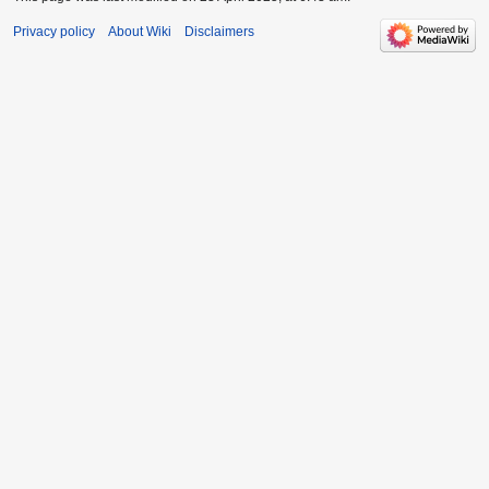
Privacy policy
About Wiki
Disclaimers